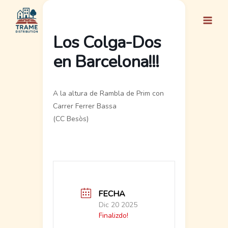
Ir
al
contenido
Los Colga-Dos
en Barcelona!!!
A la altura de Rambla de Prim con
Carrer Ferrer Bassa
(CC Besòs)
FECHA
Dic 20 2025
Finalizdo!