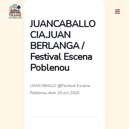
Ir
al
contenido
JUANCABALLO
CIA.JUAN
BERLANGA /
Festival Escena
Poblenou
UANCABALLO @Festival Escena
Poblenou dom 25 oct 2026