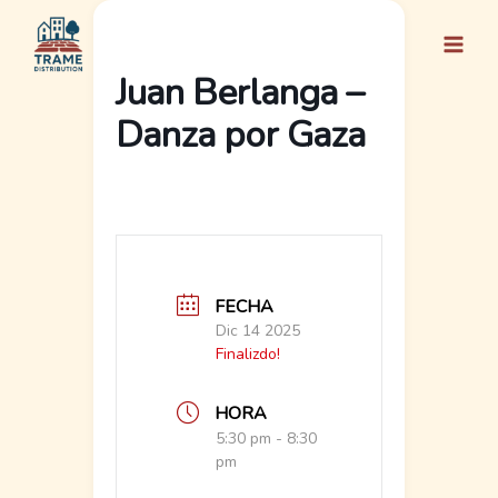
Ir
al
contenido
Juan Berlanga –
Danza por Gaza
FECHA
Dic 14 2025
Finalizdo!
HORA
5:30 pm - 8:30
pm