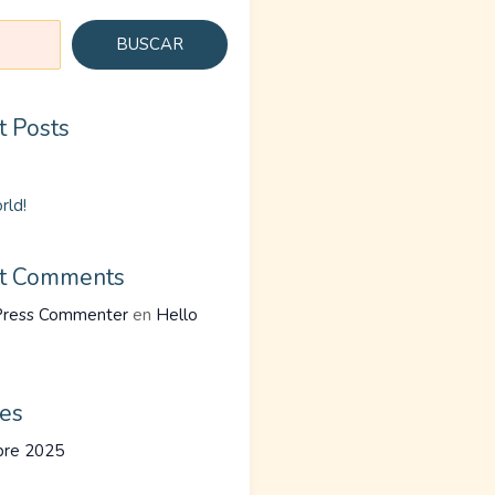
BUSCAR
t Posts
rld!
t Comments
ress Commenter
en
Hello
ves
bre 2025