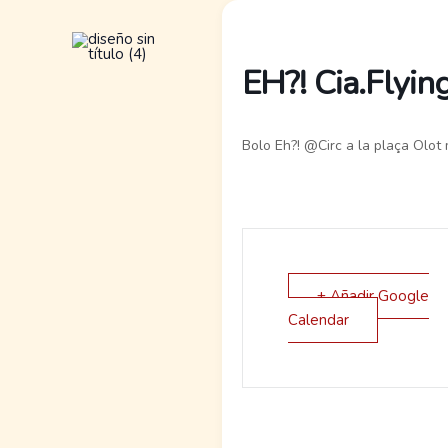
Ir
al
contenido
EH?! Cia.Flyin
Bolo Eh?! @Circ a la plaça Olot 
+ Añadir Google
Calendar