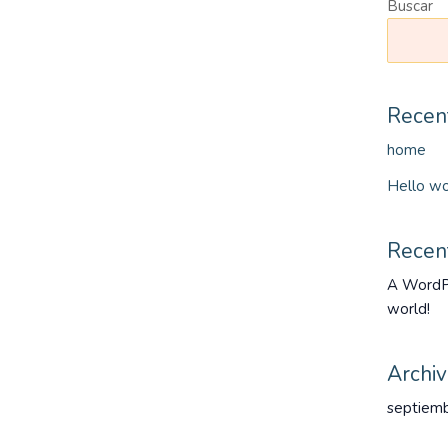
Buscar
Recen
home
Hello wo
Recen
A WordP
world!
Archi
septiem